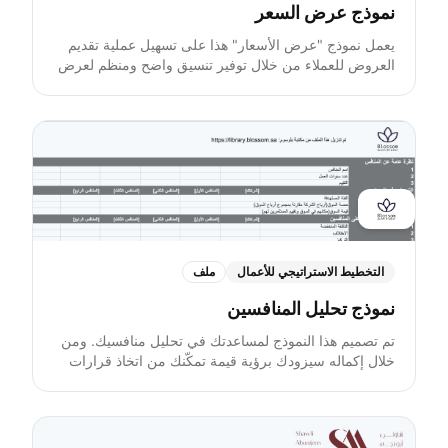
نموذج عرض السعر
يعمل نموذج "عرض الأسعار" هذا على تسهيل عملية تقديم
العروض للعملاء من خلال توفير تنسيق واضح ومنظم لعرض
الأسعار. يمكنك التعديل على هذا النموذج بسهولة ليتناسب مع
احتياجاتك الخاصة، فهو يضمن الشفافية والاحترافية في
معاملاتك، حيث يساعد في إدارة توقعات العملاء ودعم عملية
تقديم العروض بكفاءة.
التخطيط الاستراتيجي للأعمال
ملف
نموذج تحليل المنافسين
تم تصميم هذا النموذج لمساعدتك في تحليل منافسيك. ومن
خلال إكماله سيزودك برؤية قيمة تمكّنك من اتخاذ قرارات
استراتيجية، وتحديد موقع شركتك بشكل أكثر فعالية في
السوق. تشمل الأقسام المدرجة في هذا النموذج: نظرة عامة
على المنافسين، تحديد مواقعهم في السوق، استراتيجيات
المنافسة العامة، تحليل المنتجات/الخدمات، مسار التسويق