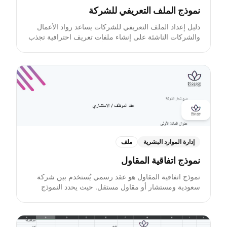
نموذج الملف التعريفي للشركة
دليل إعداد الملف التعريفي للشركات يساعد رواد الأعمال
والشركات الناشئة على إنشاء ملفات تعريف احترافية تجذب
المستثمرين والشركاء والعملاء. تعلّم كيفية عرض نبذة عن
الشركة، الخدمات الأساسية، فريق القيادة، قصص نجاح
العملاء، والقيمة المميزة بشكل واضح. يوفر الدليل قوالب
منظمة وعملية لكتابة الملخص التنفيذي، إبراز الإنجازات،
وبناء المصداقية، مع تحسين المحتوى للظهور الرقمي. مثالي
للشركات الناشئة الراغبة في تقديم صورة احترافية منظمة
وجذابة على الإنترنت
إدارة الموارد البشرية
ملف
نموذج اتفاقية المقاول
نموذج اتفاقية المقاول هو عقد رسمي يُستخدم بين شركة
سعودية ومستشار أو مقاول مستقل. حيث يحدد النموذج
نطاق العمل، تسليمات المشروع، ومدة العقد، وساعات
العمل، وتفاصيل التعويض. يتضمن النموذج بنودًا حول ملكية
المنتجات النهائية، وحقوق الملكية الفكرية، والالتزامات بعدم