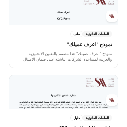
لكل منافس، وتحليل الـ SWOT. ستجد في هذه الأقسام دليلاً
حول كيفية تعبئتها بالمعلومات الصحيحة ونموذجًا توضيحيًا
يمكنك تطبيقه مباشرة.
الملفات القانونية
ملف
نموذج "اعرف عميلك"
نموذج "اعرف عميلك" هذا مصمم باللغتين الانجليزية
والعربية لمساعدة الشركات الناشئة على ضمان الامتثال
للمعايير التنظيمية عند التعامل مع العملاء. فيحدد المعلومات
الأساسية المطلوبة، مثل الهوية الوطنية، السجل التجاري،
وشهادات ضريبة القيمة المضافة. وذلك من أجل الحفاظ
على سجلات دقيقة والتحقق من التراخيص الضرورية.
الملفات القانونية
دليل