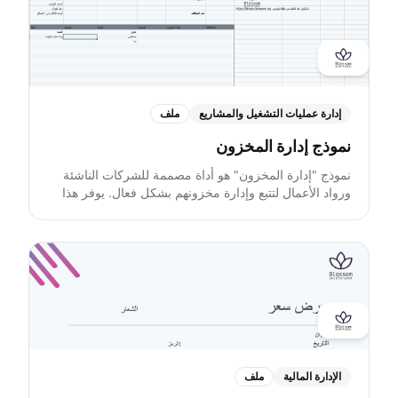
المنافسة، والسرية. كما يتناول شروط الإنهاء، وحدود
المسؤولية، وبنود التعويض. يخضع الاتفاق لقوانين المملكة
العربية السعودية، ويشمل أقسامًا لتوقيعات الطرفين
وتفاصيل الشركة الأساسية لتوثيق العقد بشكل رسمي.
إدارة عمليات التشغيل والمشاريع
ملف
نموذج إدارة المخزون
نموذج "إدارة المخزون" هو أداة مصممة للشركات الناشئة
ورواد الأعمال لتتبع وإدارة مخزونهم بشكل فعال. يوفر هذا
الملف تنسيقًا منظمًا لتسجيل التفاصيل الأساسية للمخزن،
مثل: فئات العناصر، وصفها، حالة العنصر، كميات المخزون،
والملاحظات الإضافية. هذا القالب هو دليلك للحفاظ على
سجلات منظمة لمستويات المخزون وإدارة احتياجاتك
وعمليات إعادة الشراء لعدم نفاد الإمدادات المهمة.
الإدارة المالية
ملف