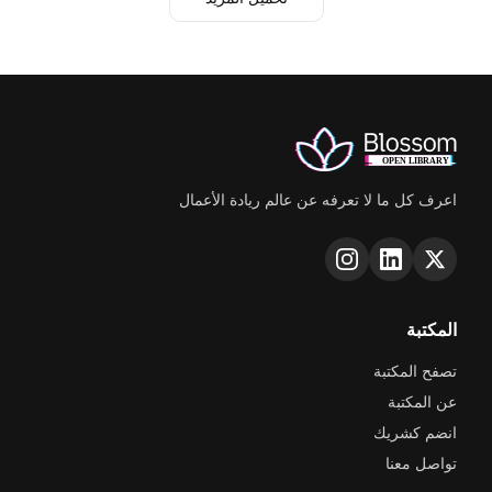
العمل، سياسات الإجازات، والالتزامات المترتبة على العامل
وصاحب العمل. كما يجب أن تتأكد من الامتثال لنظام العمل
السعودي وحفظ مصالح عملك من خلال تضمين بنود محددة
تتعلق بالسرية، وعدم المنافسة، وكيفيات إنهاء الخدمة. هذا
الملف مناسب للشركات الناشئة التي تهدف إلى بناء عقود
عمل قوية وسليمة قانونيًا
اعرف كل ما لا تعرفه عن عالم ريادة الأعمال
المكتبة
تصفح المكتبة
عن المكتبة
انضم كشريك
تواصل معنا